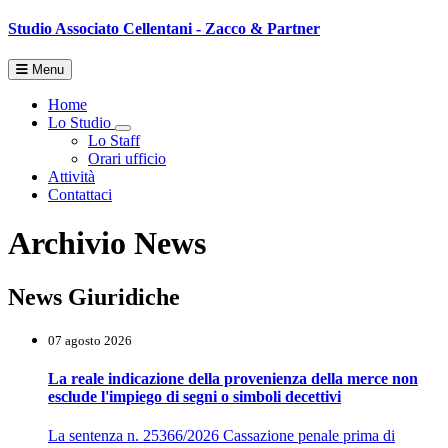
Studio Associato
Cellentani - Zacco & Partner
Menu
Home
Lo Studio
Toggle Dropdown
Lo Staff
Orari ufficio
Attività
Contattaci
Archivio News
News Giuridiche
07 agosto 2026
La reale indicazione della provenienza della merce non
esclude l'impiego di segni o simboli decettivi
La sentenza n. 25366/2026 Cassazione penale prima di