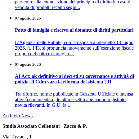
pervenire alla enunciazione del principio di diritto in caso di
vendita di prodotti recanti segni...
07 agosto 2026
Patto di famiglia e riserva al donante di diritti particolari
L’Agenzia delle Entrate, con la risposta a interpello 13 luglio
2026, n. 143, si pronuncia nuovamente sull’esenzione fiscale
propria del patto di famiglia....
07 agosto 2026
AI Act: ok definitivo ai decreti su governance e attività di
polizia. Il Cdm vara la riforma del sistema 231
Tra riforme, norme pubblicate in Gazzetta Ufficiale e intensa
attività parlamentare, le ultime settimane hanno registrato
novità rilevanti. In G.U. la...
Archivio News
Studio Associato Cellentani - Zacco & P.
Via Toscana, 1